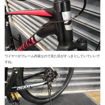
法人様
法人様向け割引
その他
お問い合わせ
ワイヤーがフレーム内装なので見た目がすっきりしていていいで
すね。
会社概要
個人情報保護