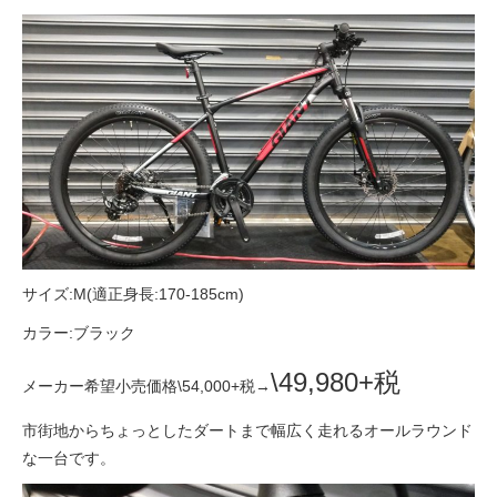
eVita
コンテンツ
店舗ブログ
イベント
特集
サイズ:M(適正身長:170-185cm)
カラー:ブラック
メディア
\49,980+税
メーカー希望小売価格\54,000+税→
求人情報
市街地からちょっとしたダートまで幅広く走れるオールラウンド
な一台です。
募集中の求人情報