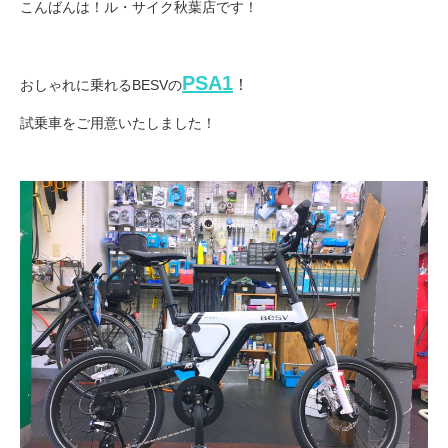
サービス全般
こんばんは！ル・サイク秋葉店です！
修理・メンテナンス工賃
PSA1
！
おしゃれに乗れるBESVの
試乗車をご用意いたしました！
盗難保証
SpotMateログイン
オリジナル自転車
PB全車種カタログ
Norwayシリーズ