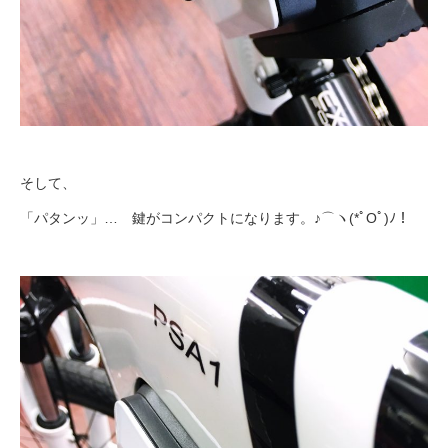
そして、
「パタンッ」… 鍵がコンパクトになります。♪⌒ヽ(*ﾟOﾟ)ﾉ！