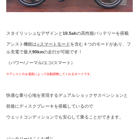
eVita
コンテンツ
スタイリッシュなデザインと
10.5ah
の高性能バッテリーを搭載
店舗ブログ
アシスト機能は
スマートモード
を含む４つのモードがあり、フ
※
ル充電で最大
90km
の走行が可能です！
イベント
（パワー/ノーマル/エコ/スマート）
※アシスト力を場面によって自動調整してくれるモードです。
特集
快適な乗り心地を実現するデュアルショックサスペンションと
メディア
前後にディスクブレーキを搭載しているので
ウェットコンディションでも安心して乗ることができます。
求人情報
募集中の求人情報
バッテリーはこんな感じ…