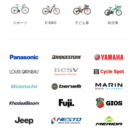
スポーツ
E-BIKE
子ども車
幼児車