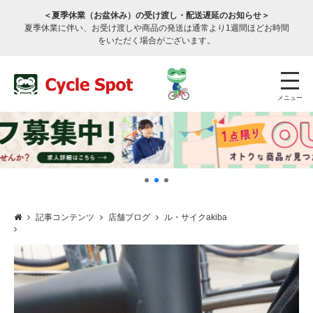
＜夏季休業（お盆休み）の受け渡し・配送遅延のお知らせ＞
夏季休業に伴い、お受け渡しや商品の発送は通常より1週間ほどお時間
をいただく場合がございます。
メニュー
記事コンテンツ
店舗ブログ
ル・サイクakiba
店舗検索
公式通販
ログイン
サービスのご案内