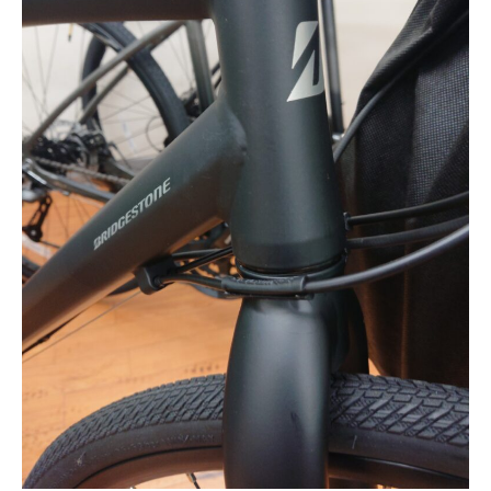
サービス全般
修理・メンテナンス工賃
盗難保証
SpotMateログイン
オリジナル自転車
PB全車種カタログ
Norwayシリーズ