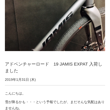
サービス全般
修理・メンテナンス工賃
盗難保証
SpotMateログイン
アドベンチャーロード 19 JAMIS EXPAT 入荷し
オリジナル自転車
ました
PB全車種カタログ
2019年1月31日 (木)
こんにちは。
Norwayシリーズ
雪が降るかも・・・という予報でしたが、まだそんな気配はあり
ませんね。