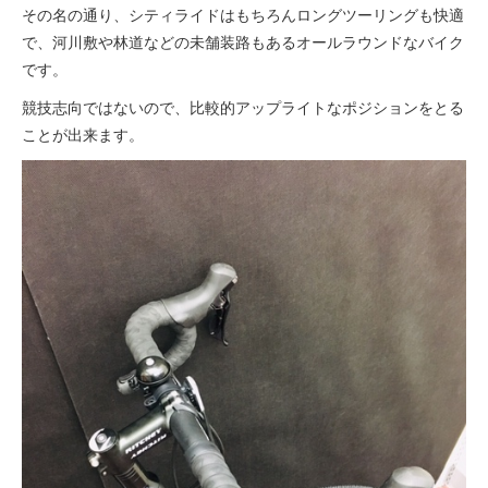
その名の通り、シティライドはもちろんロングツーリングも快適
で、河川敷や林道などの未舗装路もあるオールラウンドなバイク
法人様
です。
競技志向ではないので、比較的アップライトなポジションをとる
法人様向け割引
ことが出来ます。
その他
お問い合わせ
会社概要
個人情報保護