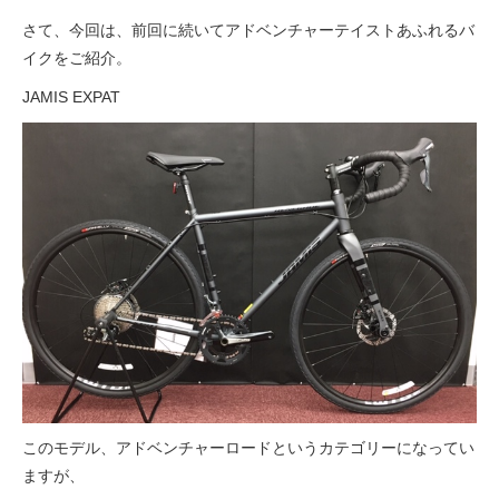
eVita
さて、今回は、前回に続いてアドベンチャーテイストあふれるバ
イクをご紹介。
コンテンツ
JAMIS EXPAT
店舗ブログ
イベント
特集
メディア
求人情報
このモデル、アドベンチャーロードというカテゴリーになってい
ますが、
募集中の求人情報