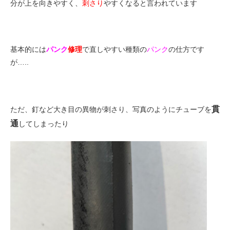
分が上を向きやすく、
刺さり
やすくなると言われています
基本的には
パンク
修理
で直しやすい種類の
パンク
の仕方です
が…..
貫
ただ、釘など大き目の異物が刺さり、写真のようにチューブを
通
してしまったり