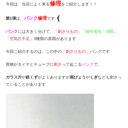
修理
eVita
今回は、当店によく来る
をご紹介します！！
パンク
修理
第1弾
は、
です
コンテンツ
パンク
には大きく分けて、「
刺さりもの
」「
経年劣化・消耗
」
店舗ブログ
「
空気圧不足
」3種類の原因があります
今回ご紹介するのは、この中の「
刺さりもの
」パンクです
イベント
異物がタイヤとチューブに
刺さって
起こる
パンク
で、
特集
ガラス片
や
鉄くず
がよくありますが
画びょう
や
くぎ
なども刺さっ
ていることがあります
メディア
求人情報
募集中の求人情報