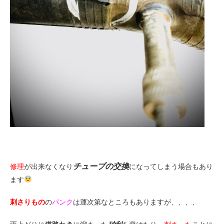
チューブの交換
修理
が出来なくなり
になってしまう場合もあり
ます
刺さりもの
の
パンク
は運次第なところもありますが、、、、