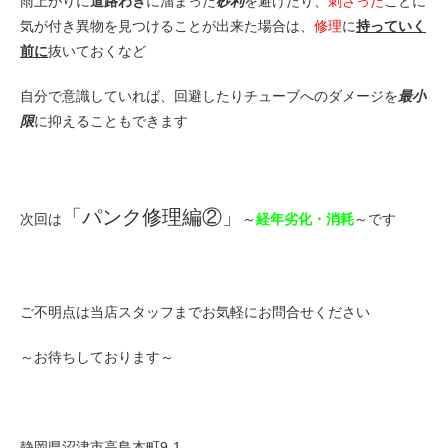
雨上がりに
道路わき
に溜まった
砂利
を避けたり、
刺さった
ことに
気が付き異物を見つけることが出来た場合は、
修理
に
持っていく
前に
抜いておくなど
自分で意識していれば、回避したりチューブへのダメージを
最小
限
に抑えることもできます
「パンク修理編②」
次回は
～
経年劣化・消耗
～です
ご不明点は当店スタッフまでお気軽にお問合せください
～お待ちしております～
静岡県沼津市高島本町9-1