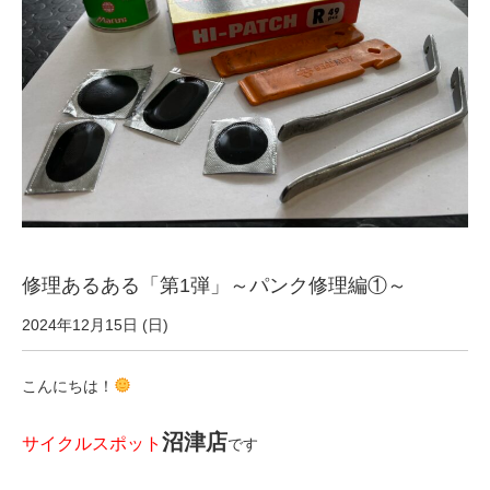
サービス全般
修理・メンテナンス工賃
盗難保証
SpotMateログイン
修理あるある「第1弾」～パンク修理編①～
オリジナル自転車
2024年12月15日 (日)
PB全車種カタログ
こんにちは！
Norwayシリーズ
沼津店
サイクルスポット
です