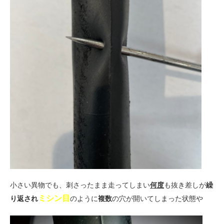
小さい異物でも、刺さったまま走ってしまい
何度
も抜き差しが
繰
ミシン目
り返され
のように
複数
の穴が開いてしまった状態や