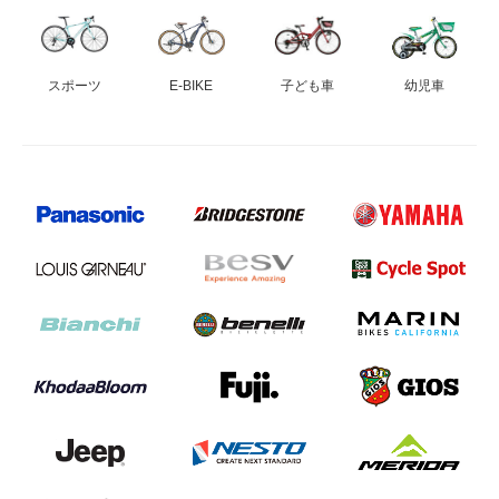
スポーツ
E-BIKE
子ども車
幼児車