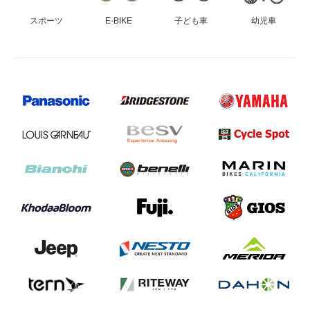
スポーツ
E-BIKE
子ども車
幼児車