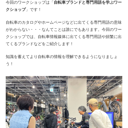
今回のワークショップは「
自転車ブランドと専門用語を学ぶワー
eVita
クショップ
」です！
コンテンツ
自転車のカタログやホームページなどに出てくる専門用語の意味
がわからない・・・なんてことは誰にでもあります。今回のワー
店舗ブログ
クショップでは、自転車情報媒体に出てくる専門用語や頻繁に出
てくるブランドなどをご紹介します！
イベント
知識を蓄えてより自転車の情報を理解できるようになりましょ
う！
特集
メディア
求人情報
募集中の求人情報