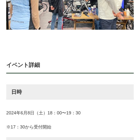
法人様
法人様向け割引
その他
イベント詳細
お問い合わせ
日時
会社概要
2024年6月8日（土）18：00〜19：30
個人情報保護
※17：30から受付開始