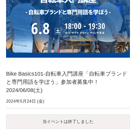
サービス全般
修理・メンテナンス工賃
盗難保証
SpotMateログイン
Bike Basics101-自転車入門講座「自転車ブランド
オリジナル自転車
と専門用語を学ぼう」参加者募集中！
2024/06/08(土)
PB全車種カタログ
2024年5月24日 (金)
Norwayシリーズ
当イベントは終了しました