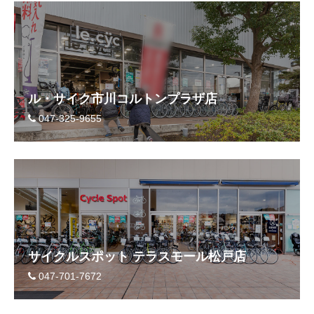
サービス全般
修理・メンテナンス工賃
盗難保証
ル・サイク市川コルトンプラザ店
047-325-9655
SpotMateログイン
オリジナル自転車
PB全車種カタログ
サイクルスポット テラスモール松戸店
Norwayシリーズ
047-701-7672