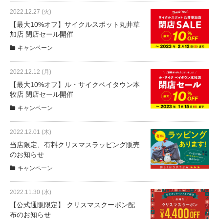
サービス全般
2022.12.27 (火)
【最大10%オフ】サイクルスポット丸井草
加店 閉店セール開催
修理・メンテナンス工賃
キャンペーン
盗難保証
2022.12.12 (月)
【最大10%オフ】ル・サイクベイタウン本
牧店 閉店セール開催
SpotMateログイン
キャンペーン
オリジナル自転車
2022.12.01 (木)
当店限定、有料クリスマスラッピング販売
のお知らせ
PB全車種カタログ
キャンペーン
Norwayシリーズ
2022.11.30 (水)
【公式通販限定】 クリスマスクーポン配
布のお知らせ