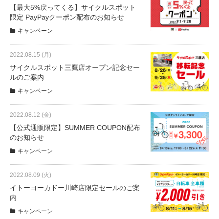
【最大5%戻ってくる】サイクルスポット
限定 PayPayクーポン配布のお知らせ
法人様
キャンペーン
2022.08.15 (月)
法人様向け割引
サイクルスポット三鷹店オープン記念セー
ルのご案内
その他
キャンペーン
お問い合わせ
2022.08.12 (金)
【公式通販限定】SUMMER COUPON配布
のお知らせ
会社概要
キャンペーン
2022.08.09 (火)
個人情報保護
イトーヨーカドー川崎店限定セールのご案
内
キャンペーン