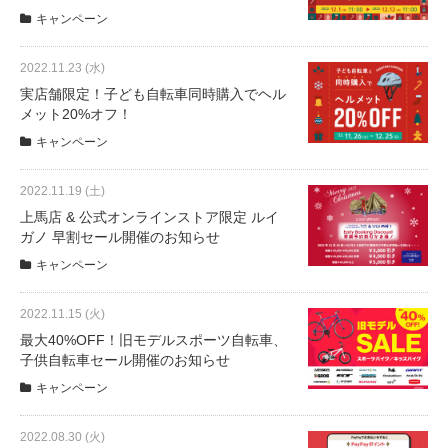
eVita
キャンペーン
コンテンツ
2022.11.23 (水)
実店舗限定！子ども自転車同時購入でヘル
メット20%オフ！
店舗ブログ
キャンペーン
2022.11.19 (土)
イベント
上馬店 & 公式オンラインストア限定 ルイ
ガノ 早割セール開催のお知らせ
特集
キャンペーン
2022.11.15 (火)
メディア
最大40%OFF！旧モデルスポーツ自転車、
子供自転車セール開催のお知らせ
求人情報
キャンペーン
2022.08.30 (火)
募集中の求人情報