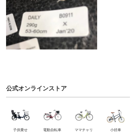
サービス全般
修理・メンテナンス工賃
盗難保証
SpotMateログイン
オリジナル自転車
公式オンラインストア
PB全車種カタログ
Norwayシリーズ
子供乗せ
電動自転車
ママチャリ
小径車