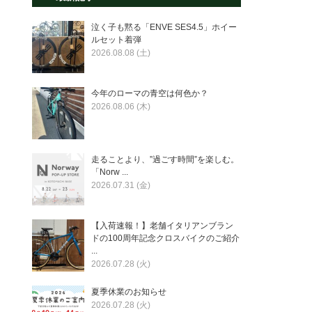
泣く子も黙る「ENVE SES4.5」ホイー
ルセット着弾
2026.08.08 (土)
今年のローマの青空は何色か？
2026.08.06 (木)
走ることより、”過ごす時間”を楽しむ。
「Norw ...
2026.07.31 (金)
【入荷速報！】老舗イタリアンブラン
ドの100周年記念クロスバイクのご紹介
...
2026.07.28 (火)
夏季休業のお知らせ
2026.07.28 (火)