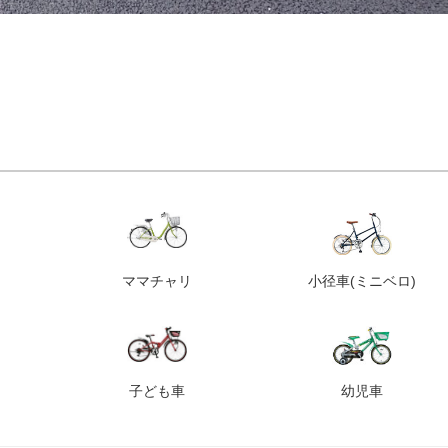
ママチャリ
小径車
(ミニベロ)
子ども車
幼児車