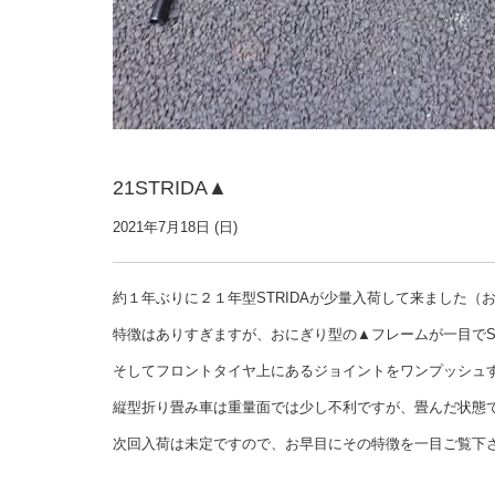
21STRIDA▲
2021年7月18日 (日)
約１年ぶりに２１年型STRIDAが少量入荷して来ました（お
特徴はありすぎますが、おにぎり型の▲フレームが一目でSTRi
そしてフロントタイヤ上にあるジョイントをワンプッシュ
縦型折り畳み車は重量面では少し不利ですが、畳んだ状態
次回入荷は未定ですので、お早目にその特徴を一目ご覧下